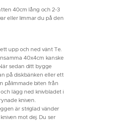
åtten 40cm lång och 2-3
ar eller limmar du på den
 ett upp och ned vänt Te.
 densamma 40x4cm kanske
 När sedan ditt bygge
an på diskbänken eller ett
n pålimmade biten från
och lägg ned knivbladet i
rynade kniven.
eggen är striglad vänder
 kniven mot dej. Du ser