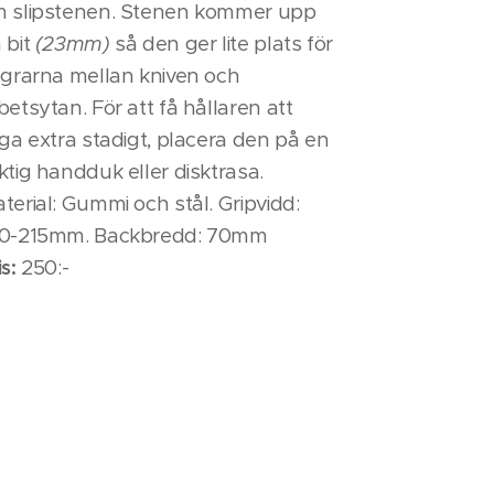
 slipstenen. Stenen kommer upp
 bit
(23mm)
så den ger lite plats för
ngrarna mellan kniven och
betsytan. För att få hållaren att
gga extra stadigt, placera den på en
ktig handduk eller disktrasa.
terial: Gummi och stål. Gripvidd:
0-215mm. Backbredd: 70mm
is:
250:-