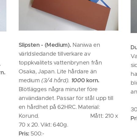
Slipsten - (Medium).
Naniwa en
Du
världsledande tillverkare av
Va
toppkvalitets vattenbrynen från
,
si
Osaka, Japan. Lite hårdare än
n.
ha
medium
(3/4 hård).
1
00
0 korn.
bl
Blötlägges några minuter före
a
användandet. Passar för stål upp till
M
en hårdhet på 62HRC. Material:
30
Korund. Mått: 210 x
Pr
70 x 20. Vikt: 640g.
Pris:
500:-