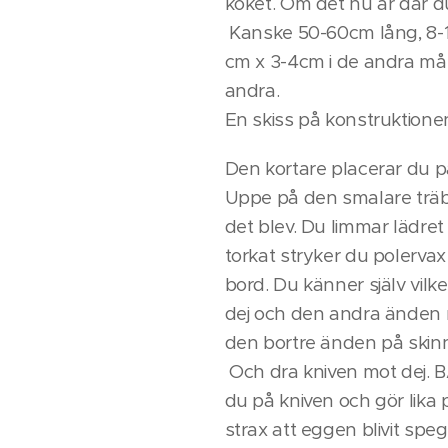
köket. Om det nu är där du
Kanske 50-60cm lång, 8-1
cm x 3-4cm i de andra måt
andra.
En skiss på konstru
Den kortare placerar du på
Uppe på den smalare trä
det blev. Du limmar lädret
torkat stryker du polervax
bord. Du känner själv v
dej och den andra änden m
den bortre änden på skinn
Och dra kniven mot dej. B
du på kniven och gör lika
strax att eggen blivit spe