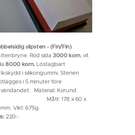
bbelsidig slipsten - (Fin/Fin)
ttenbryne. Röd sida
3000 korn
, vit
da
8000 korn.
Löstagbart
lkskydd i silikongummi. Stenen
ötlägges i 5 minuter före
nvändandet. Material: Korund.
ått: 178 x 60 x
mm. Vikt: 675g.
is:
220:-