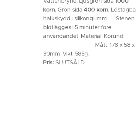
Vattenbryne. Ljusgrön sida
1000
korn.
Grön sida
400 korn.
Löstagba
halkskydd i silikongummi. Stenen
blötlägges i 5 minuter före
användandet. Material: Korun
Mått: 178 x 58 x
30mm. Vikt: 585g.
Pris:
SLUTSÅLD