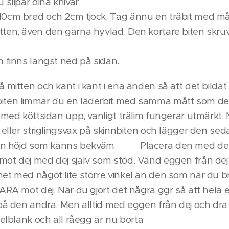
 slipar dina knivar.
0cm bred och 2cm tjock. Tag ännu en träbit med m
ten, även den gärna hyvlad. Den kortare biten skruv
ktionen finns längst ned på sidan.
 mitten och kant i kant i ena änden så att det bildat
biten limmar du en läderbit med samma mått som
 med köttsidan upp, vanligt trälim fungerar utmärkt.
 eller striglingsvax på skinnbiten och lägger den sed
ilken höjd som känns bekväm. Placera den med de
ot dej med dej själv som stöd. Vänd eggen från dej 
et med något lite större vinkel än den som när du b
ARA mot dej. När du gjort det några ggr så att hela 
 på den andra. Men alltid med eggen från dej och dra
gelblank och all råegg är nu borta