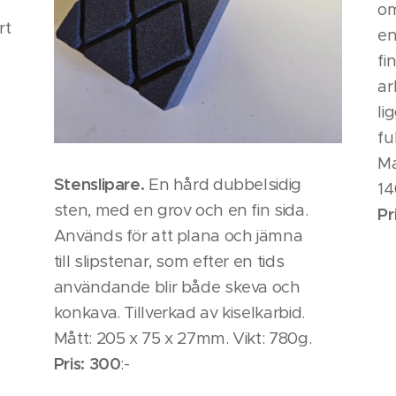
om
rt
en
fi
ar
d.
li
fu
Ma
Stenslipare.
En hård dubbelsidig
14
sten, med en grov och en fin sida.
Pr
Används för att plana och jämna
till slipstenar, som efter en tids
användande blir både skeva och
konkava. Tillverkad av kiselkarbid.
Mått: 205 x 75 x 27mm. Vikt: 780g.
Pris: 300
:-